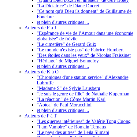
"Quand Dieu boxait en amateur" de Guy Boley
"La Dictatrice" de Diane Ducret
"Ce nom qu'à Dieu ils donnent" de Guillaume de
Fonclare
et plein d'autres critiques ...
Auteurs de F à J
"Espérance de vie de l’Amour dans une économie
globalisée" de frévile
"Le cimetière" de Gerard Guix
"Le monde n'existe pas" de Fabrice Humbert
"Des étoiles dans les yeux" de Nicolas Fraissinet
"Héritage" de Miguel Bonnefoy
et plein d'autres critiques ...
Auteurs de K à O
"Chroniques d'une station-service" d'Alexandre
Labruffe
"Madame S" de Sylvie Lausberg
"Je suis le genre de fille" de Nathalie Kuperman
"La réaction" de Côme Martin-Karl
"Aotea" de Paul Moracchini
et plein d'autres critiques ...
Auteurs de P à T
"Les guerres intérieures" de Valérie Tong Cuong
"I am Vampire" de Romain Ternaux
"Le pays des autres" de Leïla Slimani