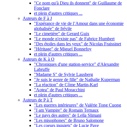
"Ce nom qu'à Dieu ils donnent" de Guillaume de
Fonclare
et plein d'autres critiques ...
Auteurs de F à J
"Espérance de vie de l’Amour dans une économie
globalisée" de frévile
"Le cimetière" de Gerard Guix
"Le monde n'existe pas" de Fabrice Humbert
"Des étoiles dans les yeux" de Nicolas Fraissinet
"Héritage" de Miguel Bonnefoy
et plein d'autres critiques ...
Auteurs de K à O
"Chroniques d'une station-service" d'Alexandre
Labruffe
"Madame S" de Sylvie Lausberg
"Je suis le genre de fille" de Nathalie Kuperman
"La réaction" de Côme Martin-Karl
"Aotea" de Paul Moracchini
et plein d'autres critiques ...
Auteurs de P à T
"Les guerres intérieures" de Valérie Tong Cuong
"I am Vampire" de Romain Ternaux
"Le pays des autres" de Leïla Slimani
"Les misophones" de Bruno Salomone
"Les coeurs inquiets" de Lucie Paye