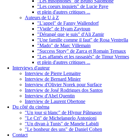
"Les misophones" de Bruno Salomone
"Les coeurs inquiets" de Lucie Paye
et plein d'autres critiques ...
Auteurs de U à Z
"L'appel" de Fanny Wallendorf
"Vigile" de Hyam Zaytoun
"Dérangé que je suis" d'Ali Zamir
"Une famille comme il faut" de Rosa Ventrella
"Mado" de Marc Villemain
"Success Story" de Zarca et Romain Ternaux
"Les affamés et les rassasiés" de Timur Vermes
et plein d'autres critiques ...
Interviews d'auteur
Interview de Pierre Lemaitre
Interview de Bernard Minier
Interview d'Olivier Norek pour Surface
Interview de José Rodrigues dos Santos
Interview d'Abel Quentin
Interview de Laurent Obertone
Du côté du cinéma
"Un jour si blanc" de Hlynur Pálmason
"Le Cri" de Michelangelo Antonioni
"Un divan à Tunis" de Manele Labidi
"Le bonheur des uns" de Daniel Cohen
Contact