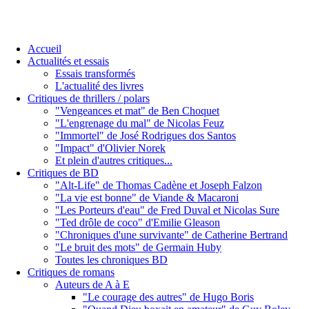
Accueil
Actualités et essais
Essais transformés
L'actualité des livres
Critiques de thrillers / polars
"Vengeances et mat" de Ben Choquet
"L'engrenage du mal" de Nicolas Feuz
"Immortel" de José Rodrigues dos Santos
"Impact" d'Olivier Norek
Et plein d'autres critiques...
Critiques de BD
"Alt-Life" de Thomas Cadène et Joseph Falzon
"La vie est bonne" de Viande & Macaroni
"Les Porteurs d'eau" de Fred Duval et Nicolas Sure
"Ted drôle de coco" d'Emilie Gleason
"Chroniques d'une survivante" de Catherine Bertrand
"Le bruit des mots" de Germain Huby
Toutes les chroniques BD
Critiques de romans
Auteurs de A à E
"Le courage des autres" de Hugo Boris