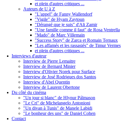
et plein d'autres critiques ...
Auteurs de U à Z
"L'appel" de Fanny Wallendorf
"Vigile" de Hyam Zaytoun
"Dérangé que je suis" d'Ali Zamir
"Une famille comme il faut" de Rosa Ventrella
"Mado" de Marc Villemain
"Success Story" de Zarca et Romain Ternaux
"Les affamés et les rassasiés" de Timur Vermes
et plein d'autres critiques ...
Interviews d'auteur
Interview de Pierre Lemaitre
Interview de Bernard Minier
Interview d'Olivier Norek pour Surface
Interview de José Rodrigues dos Santos
Interview d'Abel Quentin
Interview de Laurent Obertone
Du côté du cinéma
"Un jour si blanc" de Hlynur Pálmason
"Le Cri" de Michelangelo Antonioni
"Un divan à Tunis" de Manele Labidi
"Le bonheur des uns" de Daniel Cohen
Contact