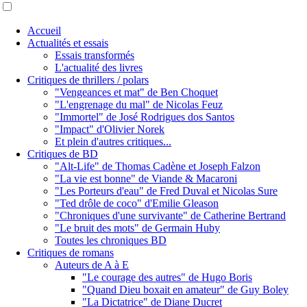
Accueil
Actualités et essais
Essais transformés
L'actualité des livres
Critiques de thrillers / polars
"Vengeances et mat" de Ben Choquet
"L'engrenage du mal" de Nicolas Feuz
"Immortel" de José Rodrigues dos Santos
"Impact" d'Olivier Norek
Et plein d'autres critiques...
Critiques de BD
"Alt-Life" de Thomas Cadène et Joseph Falzon
"La vie est bonne" de Viande & Macaroni
"Les Porteurs d'eau" de Fred Duval et Nicolas Sure
"Ted drôle de coco" d'Emilie Gleason
"Chroniques d'une survivante" de Catherine Bertrand
"Le bruit des mots" de Germain Huby
Toutes les chroniques BD
Critiques de romans
Auteurs de A à E
"Le courage des autres" de Hugo Boris
"Quand Dieu boxait en amateur" de Guy Boley
"La Dictatrice" de Diane Ducret