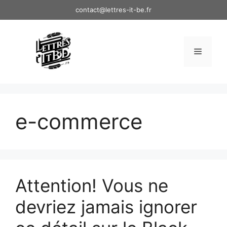
Aller
contact@lettres-it-be.fr
au
contenu
Menu
e-commerce
Attention! Vous ne
devriez jamais ignorer