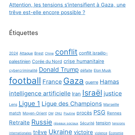
Attention, les tensions s’intensifient à Gaza, une
trêve est-elle encore possible ?
Étiquettes
conflit
conflit israélo-
2024
Attaque
Brest
Chine
crise humanitaire
palestinien
Corée du Nord
Donald Trump
cybercriminalité
défaite
Elon Musk
football
Gaza
France
Hamas
guerre
Israël
intelligence artificielle
justice
Iran
Ligue 1
Ligue des Champions
Lens
Marseille
PSG
procès
match
Rennes
Moyen-Orient
OM
ONU
Poutine
Russie
Retraite
tension
Sécurité
réseaux sociaux
tensions
Ukraine
trêve
victoire
internationales
violence
Économie