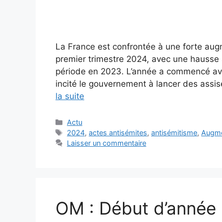
La France est confrontée à une forte aug
premier trimestre 2024, avec une hausse
période en 2023. L’année a commencé avec
incité le gouvernement à lancer des assis
la suite
Catégories
Actu
Étiquettes
2024
,
actes antisémites
,
antisémitisme
,
Augme
Laisser un commentaire
OM : Début d’année