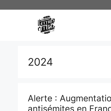
Aller
au
contenu
2024
Alerte : Augmentati
antisémites en Fran