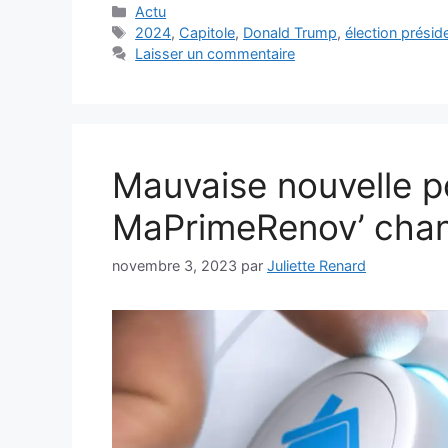
Catégories
Actu
Étiquettes
2024
,
Capitole
,
Donald Trump
,
élection préside
Laisser un commentaire
Mauvaise nouvelle po
MaPrimeRenov’ chan
novembre 3, 2023
par
Juliette Renard