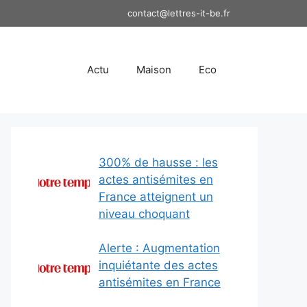
contact@lettres-it-be.fr
Actu
Maison
Eco
300% de hausse : les
actes antisémites en
France atteignent un
niveau choquant
Alerte : Augmentation
inquiétante des actes
antisémites en France