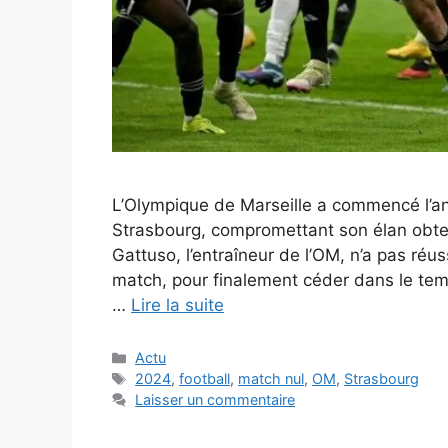
L’Olympique de Marseille a commencé l’an
Strasbourg, compromettant son élan obte
Gattuso, l’entraîneur de l’OM, n’a pas ré
match, pour finalement céder dans le temp
…
Lire la suite
Catégories
Actu
Étiquettes
2024
,
football
,
match nul
,
OM
,
Strasbourg
Laisser un commentaire