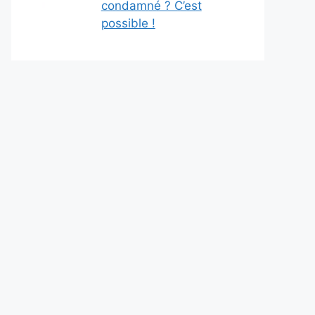
condamné ? C’est
possible !