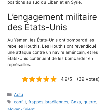
positions au sud du Liban et en Syrie.
L’engagement militaire
des États-Unis
Au Yémen, les États-Unis ont bombardé les
rebelles Houthis. Les Houthis ont revendiqué
une attaque contre un navire américain, et les
États-Unis continuent de les bombarder en
représailles.
4.9/5 - (39 votes)
Catégories
Actu
Étiquettes
conflit
,
frappes israéliennes
,
Gaza
,
guerre
,
Moyen-Orient