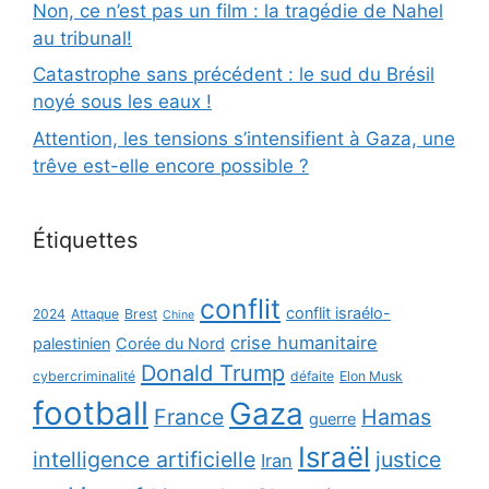
Non, ce n’est pas un film : la tragédie de Nahel
au tribunal!
Catastrophe sans précédent : le sud du Brésil
noyé sous les eaux !
Attention, les tensions s’intensifient à Gaza, une
trêve est-elle encore possible ?
Étiquettes
conflit
conflit israélo-
2024
Attaque
Brest
Chine
crise humanitaire
palestinien
Corée du Nord
Donald Trump
cybercriminalité
défaite
Elon Musk
football
Gaza
France
Hamas
guerre
Israël
intelligence artificielle
justice
Iran