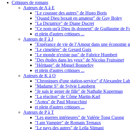
Critiques de romans
Auteurs de A à E
"Le courage des autres" de Hugo Boris
"Quand Dieu boxait en amateur" de Guy Boley
"La Dictatrice" de Diane Ducret
"Ce nom qu'à Dieu ils donnent" de Guillaume de F
et plein d'autres critiques ...
Auteurs de F à J
"Espérance de vie de l’Amour dans une économie gl
"Le cimetière" de Gerard Guix
"Le monde n'existe pas" de Fabrice Humbert
"Des étoiles dans les yeux" de Nicolas Fraissinet
"Héritage" de Miguel Bonnefoy
et plein d'autres critiques ...
Auteurs de K à O
"Chroniques d'une station-service" d'Alexandre Lab
"Madame S" de Sylvie Lausberg
"Je suis le genre de fille" de Nathalie Kuperman
"La réaction" de Côme Martin-Karl
"Aotea" de Paul Moracchini
et plein d'autres critiques ...
Auteurs de P à T
"Les guerres intérieures" de Valérie Tong Cuong
"I am Vampire" de Romain Ternaux
"Le pays des autres" de Leïla Slimani