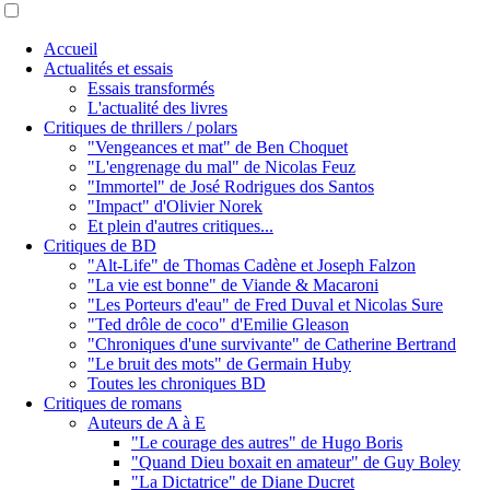
Accueil
Actualités et essais
Essais transformés
L'actualité des livres
Critiques de thrillers / polars
"Vengeances et mat" de Ben Choquet
"L'engrenage du mal" de Nicolas Feuz
"Immortel" de José Rodrigues dos Santos
"Impact" d'Olivier Norek
Et plein d'autres critiques...
Critiques de BD
"Alt-Life" de Thomas Cadène et Joseph Falzon
"La vie est bonne" de Viande & Macaroni
"Les Porteurs d'eau" de Fred Duval et Nicolas Sure
"Ted drôle de coco" d'Emilie Gleason
"Chroniques d'une survivante" de Catherine Bertrand
"Le bruit des mots" de Germain Huby
Toutes les chroniques BD
Critiques de romans
Auteurs de A à E
"Le courage des autres" de Hugo Boris
"Quand Dieu boxait en amateur" de Guy Boley
"La Dictatrice" de Diane Ducret