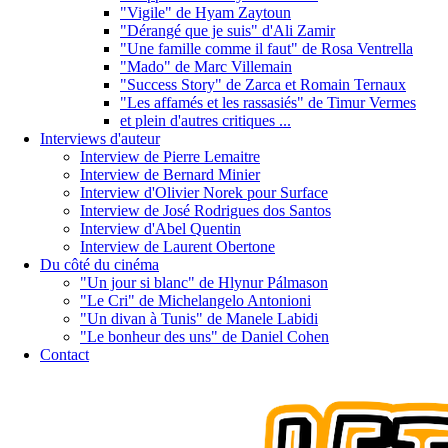
"Vigile" de Hyam Zaytoun
"Dérangé que je suis" d'Ali Zamir
"Une famille comme il faut" de Rosa Ventrella
"Mado" de Marc Villemain
"Success Story" de Zarca et Romain Ternaux
"Les affamés et les rassasiés" de Timur Vermes
et plein d'autres critiques ...
Interviews d'auteur
Interview de Pierre Lemaitre
Interview de Bernard Minier
Interview d'Olivier Norek pour Surface
Interview de José Rodrigues dos Santos
Interview d'Abel Quentin
Interview de Laurent Obertone
Du côté du cinéma
"Un jour si blanc" de Hlynur Pálmason
"Le Cri" de Michelangelo Antonioni
"Un divan à Tunis" de Manele Labidi
"Le bonheur des uns" de Daniel Cohen
Contact