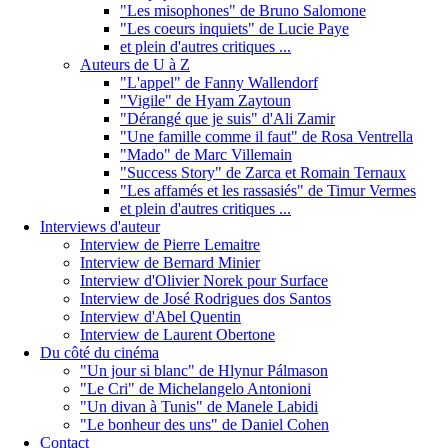
"Les misophones" de Bruno Salomone
"Les coeurs inquiets" de Lucie Paye
et plein d'autres critiques ...
Auteurs de U à Z
"L'appel" de Fanny Wallendorf
"Vigile" de Hyam Zaytoun
"Dérangé que je suis" d'Ali Zamir
"Une famille comme il faut" de Rosa Ventrella
"Mado" de Marc Villemain
"Success Story" de Zarca et Romain Ternaux
"Les affamés et les rassasiés" de Timur Vermes
et plein d'autres critiques ...
Interviews d'auteur
Interview de Pierre Lemaitre
Interview de Bernard Minier
Interview d'Olivier Norek pour Surface
Interview de José Rodrigues dos Santos
Interview d'Abel Quentin
Interview de Laurent Obertone
Du côté du cinéma
"Un jour si blanc" de Hlynur Pálmason
"Le Cri" de Michelangelo Antonioni
"Un divan à Tunis" de Manele Labidi
"Le bonheur des uns" de Daniel Cohen
Contact