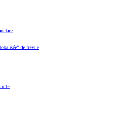
onclare
obalisée" de frévile
ruffe