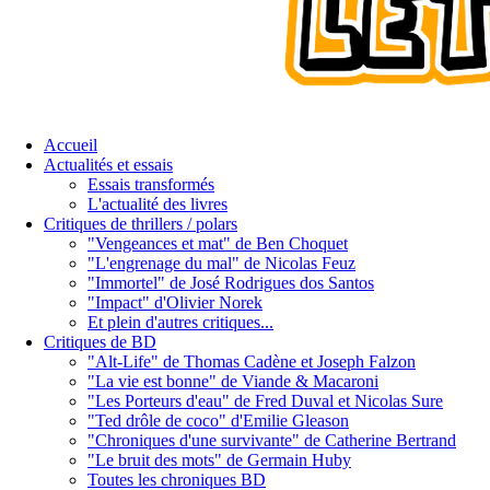
Accueil
Actualités et essais
Essais transformés
L'actualité des livres
Critiques de thrillers / polars
"Vengeances et mat" de Ben Choquet
"L'engrenage du mal" de Nicolas Feuz
"Immortel" de José Rodrigues dos Santos
"Impact" d'Olivier Norek
Et plein d'autres critiques...
Critiques de BD
"Alt-Life" de Thomas Cadène et Joseph Falzon
"La vie est bonne" de Viande & Macaroni
"Les Porteurs d'eau" de Fred Duval et Nicolas Sure
"Ted drôle de coco" d'Emilie Gleason
"Chroniques d'une survivante" de Catherine Bertrand
"Le bruit des mots" de Germain Huby
Toutes les chroniques BD