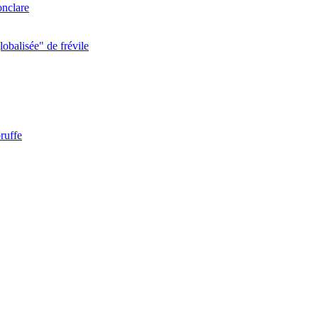
onclare
obalisée" de frévile
ruffe