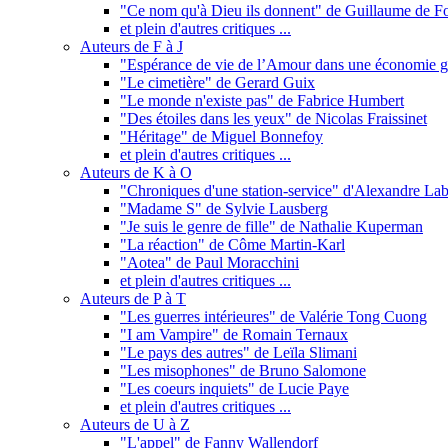
"Ce nom qu'à Dieu ils donnent" de Guillaume de F
et plein d'autres critiques ...
Auteurs de F à J
"Espérance de vie de l’Amour dans une économie gl
"Le cimetière" de Gerard Guix
"Le monde n'existe pas" de Fabrice Humbert
"Des étoiles dans les yeux" de Nicolas Fraissinet
"Héritage" de Miguel Bonnefoy
et plein d'autres critiques ...
Auteurs de K à O
"Chroniques d'une station-service" d'Alexandre Lab
"Madame S" de Sylvie Lausberg
"Je suis le genre de fille" de Nathalie Kuperman
"La réaction" de Côme Martin-Karl
"Aotea" de Paul Moracchini
et plein d'autres critiques ...
Auteurs de P à T
"Les guerres intérieures" de Valérie Tong Cuong
"I am Vampire" de Romain Ternaux
"Le pays des autres" de Leïla Slimani
"Les misophones" de Bruno Salomone
"Les coeurs inquiets" de Lucie Paye
et plein d'autres critiques ...
Auteurs de U à Z
"L'appel" de Fanny Wallendorf