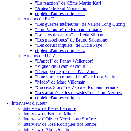
"La réaction" de Côme Martin-Karl
"Aotea" de Paul Moracchini
et plein d'autres critiques ...
Auteurs de P à T
"Les guerres intérieures" de Valérie Tong Cuong
"I am Vampire" de Romain Ternaux
"Le pays des autres" de Leïla Slimani
"Les misophones" de Bruno Salomone
"Les coeurs inquiets" de Lucie Paye
et plein d'autres critiques ...
Auteurs de U à Z
"L'appel" de Fanny Wallendorf
"Vigile" de Hyam Zaytoun
"Dérangé que je suis" d'Ali Zamir
"Une famille comme il faut" de Rosa Ventrella
"Mado" de Marc Villemain
"Success Story" de Zarca et Romain Ternaux
"Les affamés et les rassasiés" de Timur Vermes
et plein d'autres critiques ...
Interviews d'auteur
Interview de Pierre Lemaitre
Interview de Bernard Minier
Interview d'Olivier Norek pour Surface
Interview de José Rodrigues dos Santos
Interview d'Abel Quentin