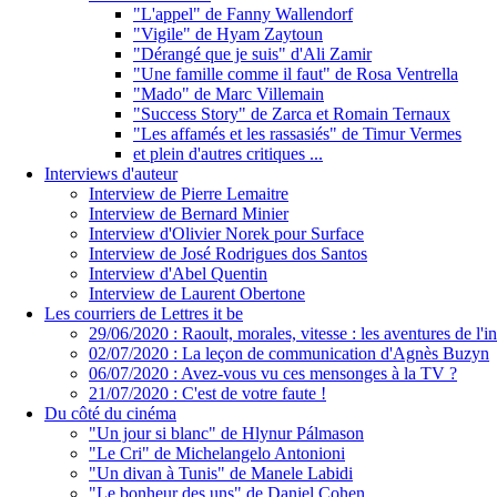
"L'appel" de Fanny Wallendorf
"Vigile" de Hyam Zaytoun
"Dérangé que je suis" d'Ali Zamir
"Une famille comme il faut" de Rosa Ventrella
"Mado" de Marc Villemain
"Success Story" de Zarca et Romain Ternaux
"Les affamés et les rassasiés" de Timur Vermes
et plein d'autres critiques ...
Interviews d'auteur
Interview de Pierre Lemaitre
Interview de Bernard Minier
Interview d'Olivier Norek pour Surface
Interview de José Rodrigues dos Santos
Interview d'Abel Quentin
Interview de Laurent Obertone
Les courriers de Lettres it be
29/06/2020 : Raoult, morales, vitesse : les aventures de l'
02/07/2020 : La leçon de communication d'Agnès Buzyn
06/07/2020 : Avez-vous vu ces mensonges à la TV ?
21/07/2020 : C'est de votre faute !
Du côté du cinéma
"Un jour si blanc" de Hlynur Pálmason
"Le Cri" de Michelangelo Antonioni
"Un divan à Tunis" de Manele Labidi
"Le bonheur des uns" de Daniel Cohen