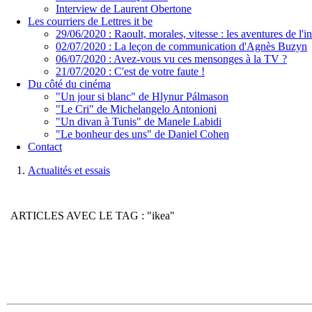
Interview de Laurent Obertone
Les courriers de Lettres it be
29/06/2020 : Raoult, morales, vitesse : les aventures de l'
02/07/2020 : La leçon de communication d'Agnès Buzyn
06/07/2020 : Avez-vous vu ces mensonges à la TV ?
21/07/2020 : C'est de votre faute !
Du côté du cinéma
"Un jour si blanc" de Hlynur Pálmason
"Le Cri" de Michelangelo Antonioni
"Un divan à Tunis" de Manele Labidi
"Le bonheur des uns" de Daniel Cohen
Contact
Actualités et essais
ARTICLES AVEC LE TAG : "ikea"