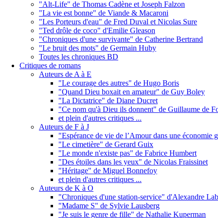
"Alt-Life" de Thomas Cadène et Joseph Falzon
"La vie est bonne" de Viande & Macaroni
"Les Porteurs d'eau" de Fred Duval et Nicolas Sure
"Ted drôle de coco" d'Emilie Gleason
"Chroniques d'une survivante" de Catherine Bertrand
"Le bruit des mots" de Germain Huby
Toutes les chroniques BD
Critiques de romans
Auteurs de A à E
"Le courage des autres" de Hugo Boris
"Quand Dieu boxait en amateur" de Guy Boley
"La Dictatrice" de Diane Ducret
"Ce nom qu'à Dieu ils donnent" de Guillaume de F
et plein d'autres critiques ...
Auteurs de F à J
"Espérance de vie de l’Amour dans une économie gl
"Le cimetière" de Gerard Guix
"Le monde n'existe pas" de Fabrice Humbert
"Des étoiles dans les yeux" de Nicolas Fraissinet
"Héritage" de Miguel Bonnefoy
et plein d'autres critiques ...
Auteurs de K à O
"Chroniques d'une station-service" d'Alexandre Lab
"Madame S" de Sylvie Lausberg
"Je suis le genre de fille" de Nathalie Kuperman