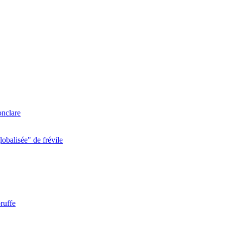
onclare
obalisée" de frévile
ruffe