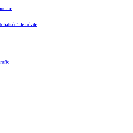
onclare
obalisée" de frévile
ruffe