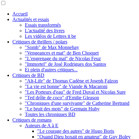
Accueil
Actualités et essais
Essais transformés
L'actualité des livres
Les vidéos de Lettres it be
Critiques de thrillers / polars
"Somb" de Max Monnehay
"Vengeances et mat" de Ben Choquet
"L'engrenage du mal" de Nicolas Feuz
"Immortel" de José Rodrigues dos Santos
Et plein d'autres critiques...
Critiques de BD
"Alt-Life" de Thomas Cadène et Joseph Falzon
"La vie est bonne" de Viande & Macaroni
"Les Porteurs d'eau" de Fred Duval et Nicolas Sure
"Ted drôle de coco" d'Emilie Gleason
"Chroniques d'une survivante" de Catherine Bertrand
"Le bruit des mots" de Germain Huby
Toutes les chroniques BD
Critiques de romans
Auteurs de A à E
"Le courage des autres" de Hugo Boris
"Quand Dieu boxait en amateur" de Guy Boley