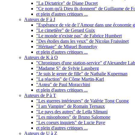
"La Dictatrice" de Diane Ducret
"Ce nom qu'à Dieu ils donnent" de Guillaume de F
et plein d'autres critiques ...
Auteurs de F à J
"Espérance de vie de l’Amour dans une économie gl
"Le cimetière" de Gerard Guix
"Le monde n'existe pas" de Fabrice Humbert
"Des étoiles dans les yeux" de Nicolas Fraissinet
"Héritage" de Miguel Bonnefoy
et plein d'autres critiques ...
Auteurs de K à O
"Chroniques d'une station-service" d'Alexandre Lab
"Madame S" de Sylvie Lausberg
"Je suis le genre de fille" de Nathalie Kuperman
"La réaction" de Côme Martin-Karl
"Aotea" de Paul Moracchini
et plein d'autres critiques ...
Auteurs de P à T
"Les guerres intérieures" de Valérie Tong Cuong
"I am Vampire" de Romain Ternaux
"Le pays des autres" de Leïla Slimani
"Les misophones" de Bruno Salomone
"Les coeurs inquiets" de Lucie Paye
et plein d'autres critiques ...
Auteurs de U à Z